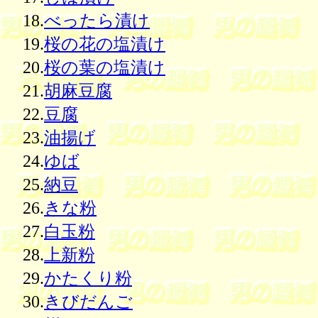
18.
べったら漬け
19.
桜の花の塩漬け
20.
桜の葉の塩漬け
21.
胡麻豆腐
22.
豆腐
23.
油揚げ
24.
ゆば
25.
納豆
26.
きな粉
27.
白玉粉
28.
上新粉
29.
かたくり粉
30.
きびだんご