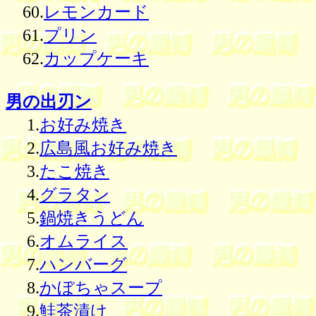
60.
レモンカード
61.
プリン
62.
カップケーキ
男の出刃ン
1.
お好み焼き
2.
広島風お好み焼き
3.
たこ焼き
4.
グラタン
5.
鍋焼きうどん
6.
オムライス
7.
ハンバーグ
8.
かぼちゃスープ
9.
鮭茶漬け