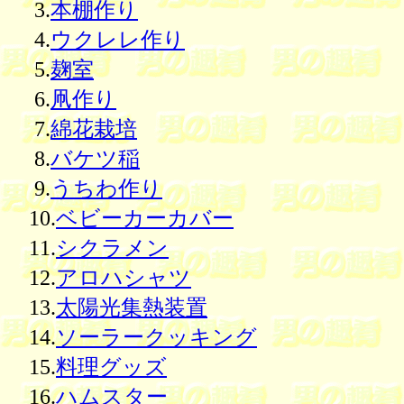
3.
本棚作り
4.
ウクレレ作り
5.
麹室
6.
凧作り
7.
綿花栽培
8.
バケツ稲
9.
うちわ作り
10.
ベビーカーカバー
11.
シクラメン
12.
アロハシャツ
13.
太陽光集熱装置
14.
ソーラークッキング
15.
料理グッズ
16.
ハムスター