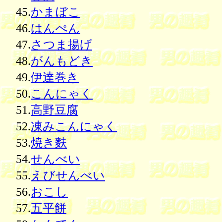
45.
かまぼこ
46.
はんぺん
47.
さつま揚げ
48.
がんもどき
49.
伊達巻き
50.
こんにゃく
51.
高野豆腐
52.
凍みこんにゃく
53.
焼き麩
54.
せんべい
55.
えびせんべい
56.
おこし
57.
五平餅