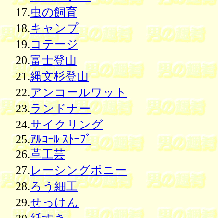
17.
虫の飼育
18.
キャンプ
19.
コテージ
20.
富士登山
21.
縄文杉登山
22.
アンコールワット
23.
ランドナー
24.
サイクリング
25.
ｱﾙｺｰﾙ ｽﾄｰﾌﾞ
26.
革工芸
27.
レーシングポニー
28.
ろう細工
29.
せっけん