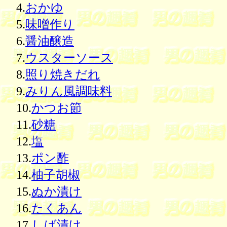
4.
おかゆ
5.
味噌作り
6.
醤油醸造
7.
ウスターソース
8.
照り焼きだれ
9.
みりん風調味料
10.
かつお節
11.
砂糖
12.
塩
13.
ポン酢
14.
柚子胡椒
15.
ぬか漬け
16.
たくあん
17.
しば漬け