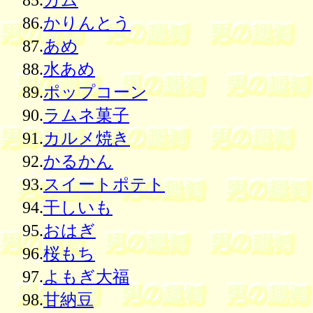
86.
かりんとう
87.
あめ
88.
水あめ
89.
ポップコーン
90.
ラムネ菓子
91.
カルメ焼き
92.
かるかん
93.
スイートポテト
94.
干しいも
95.
おはぎ
96.
桜もち
97.
よもぎ大福
98.
甘納豆