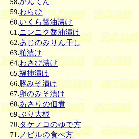
58.
かんてん
59.
わらび
60.
いくら醤油漬け
61.
ニンニク醤油漬け
62.
あじのみりん干し
63.
粕漬け
64.
わさび漬け
65.
福神漬け
66.
豚みそ漬け
67.
卵のみそ漬け
68.
あさりの佃煮
69.
ぶり大根
70.
タケノコのゆで方
71.
ノビルの食べ方