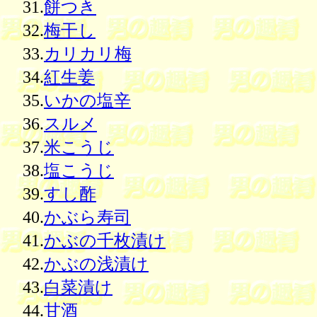
31.
餅つき
32.
梅干し
33.
カリカリ梅
34.
紅生姜
35.
いかの塩辛
36.
スルメ
37.
米こうじ
38.
塩こうじ
39.
すし酢
40.
かぶら寿司
41.
かぶの千枚漬け
42.
かぶの浅漬け
43.
白菜漬け
44.
甘酒