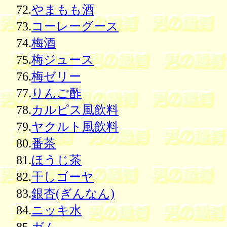
72.
やまもも酒
73.
コーレーグース
74.
梅酒
75.
梅ジュース
76.
梅ゼリー
77.
りんご酢
78.
カルピス風飲料
79.
ヤクルト風飲料
80.
番茶
81.
ほうじ茶
82.
干しゴーヤ
83.
銀杏(ぎんなん)
84.
ニッキ水
85.
ガム