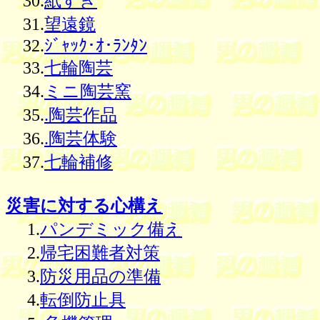
30.
紙すき
31.
望遠鏡
32.
ｼﾞｬｯｸ･ｵ･ﾗﾝﾀﾝ
33.
七輪陶芸
34.
ミニ陶芸窯
35.
.陶芸作品
36.
.陶芸体験
37.
七輪補修
災害に対する心構え
1.
パンデミック備え
2.
帰宅困難者対策
3.
防災用品の準備
4.
転倒防止具