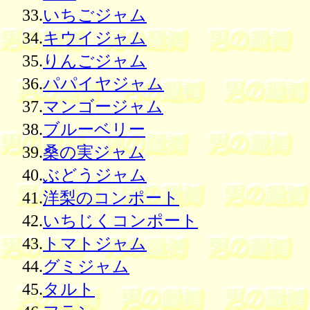
33.
いちごジャム
34.
キウイジャム
35.
りんごジャム
36.
パパイヤジャム
37.
マンゴージャム
38.
ブルーベリー
39.
桑の実ジャム
40.
ぶどうジャム
41.
洋梨のコンポート
42.
いちじくコンポート
43.
トマトジャム
44.
グミジャム
45.
タルト