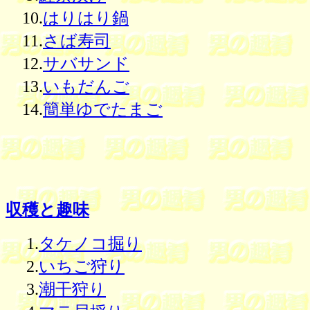
10.
はりはり鍋
11.
さば寿司
12.
サバサンド
13.
いもだんご
14.
簡単ゆでたまご
収穫と趣味
1.
タケノコ掘り
2.
いちご狩り
3.
潮干狩り