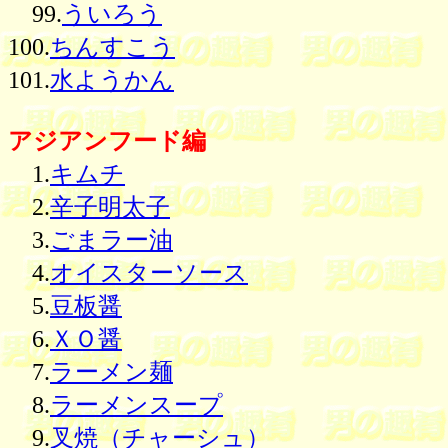
99.
ういろう
100.
ちんすこう
101.
水ようかん
アジアンフード編
1.
キムチ
2.
辛子明太子
3.
ごまラー油
4.
オイスターソース
5.
豆板醤
6.
ＸＯ醤
7.
ラーメン麺
8.
ラーメンスープ
9.
叉焼（チャーシュ）