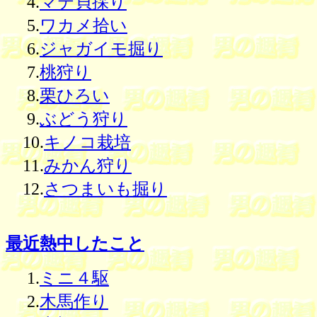
4.
マテ貝採り
5.
ワカメ拾い
6.
ジャガイモ掘り
7.
桃狩り
8.
栗ひろい
9.
ぶどう狩り
10.
キノコ栽培
11.
みかん狩り
12.
さつまいも掘り
最近熱中したこと
1.
ミニ４駆
2.
木馬作り