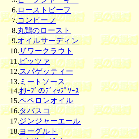
6.
ローストビーフ
7.
コンビーフ
8.
丸鶏のロースト
9.
オイルサーディン
10.
ザワークラウト
11.
ピッツァ
12.
スパゲッティー
13.
ミートソース
14.
ｵﾘｰﾌﾞのﾃﾞｨｯﾌﾟｿｰｽ
15.
ペペロンオイル
16.
タバスコ
17.
ジンジャーエール
18.
ヨーグルト