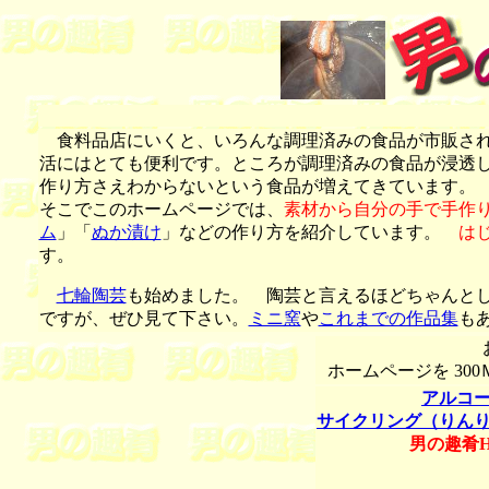
1
食料品店にいくと、いろんな調理済みの食品が市販され
活にはとても便利です。ところが調理済みの食品が浸透
作り方さえわからないという食品が増えてきています。
そこでこのホームページでは、
素材から自分の手で手作
ム
」「
ぬか漬け
」などの作り方を紹介しています。
は
す。
七輪陶芸
も始めました。 陶芸と言えるほどちゃんと
ですが、ぜひ見て下さい。
ミニ窯
や
これまでの作品集
も
ホームページを 300Ｍ
アルコ
サイクリング（りん
男の趣肴