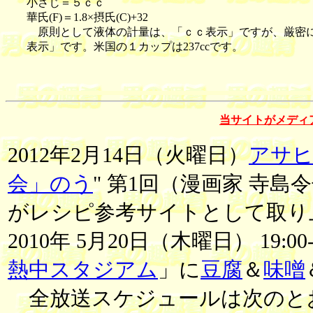
小さじ＝５ｃｃ
華氏(F)＝1.8×摂氏(C)+32
原則として液体の計量は、「ｃｃ表示」ですが、厳密に
表示」です。米国の１カップは237ccです。
当サイトがメディ
2012年2月14日（火曜日）
アサ
会」のう
" 第1回（漫画家 寺
がレシピ参考サイトとして取り
2010年 5月20日（木曜日） 19:0
熱中スタジアム
」に
豆腐
＆
味噌
全放送スケジュールは次のと