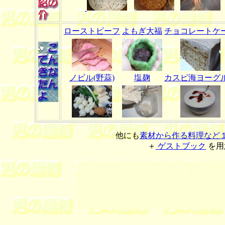
ローストビーフ
よもぎ大福
チョコレートケ
ノビル(野蒜)
塩麹
カスピ海ヨーグ
他にも
素材から作る料理など
＋
ゲストブック
を用