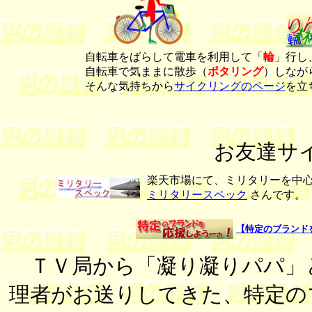
自転車をばらして電車を利用して「
輪
」行し
自転車で気ままに散歩（
ポタリング
）しなが
そんな気持ちから
サイクリングのページ
を立
お友達サ
楽天市場にて、ミリタリーを中
ミリタリースペック
さんです。
【特定のブランド
ＴＶ局から「凝り凝りパパ」
理者がお送りしてきた、特定の