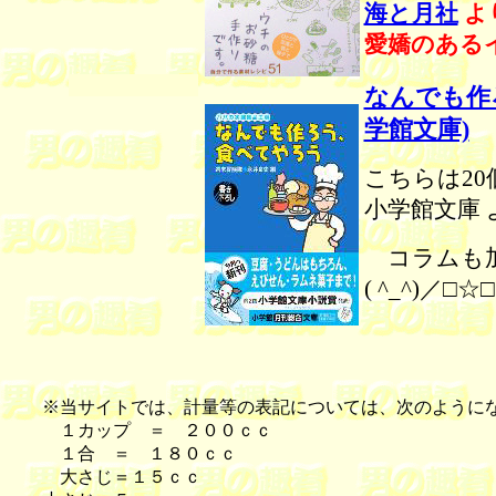
海と月社
よ
愛嬌のある
なんでも作
学館文庫)
こちらは2
小学館文庫 
コラムも加
( ^_^)／□
※当サイトでは、計量等の表記については、次のように
１カップ ＝ ２００ｃｃ
１合 ＝ １８０ｃｃ
大さじ＝１５ｃｃ