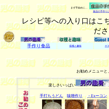
まず手始めに…
食品の手作り
レシピ等への入り口はこち
ださ
手作り食品
収穫と趣味
ゲ
お勧めメニューと
楽しさいっぱい
手打ちうどん
味噌作り
・Exーコン