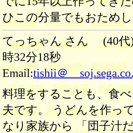
でに15年以上作ってき
ひこの分量でもおため
てっちゃん さん (40代)
時32分18秒
Email:
tishii＠ soj.sega.co
料理をすることも、食べ
夫です。 うどんを作っ
なり家族から 「団子汁