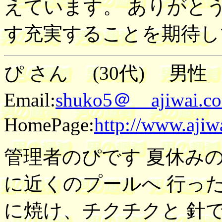
えています。 ありがと
す充実することを期待し
ぴ さん (30代) 男性 2
Email:
shuko5＠ ajiwai.c
HomePage:
http://www.ajiw
管理者のぴです 夏休み
に近くのプールへ 行っ
に焼け、チクチクと 針