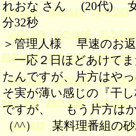
れおな さん (20代) 女性
分32秒
＞管理人様 早速のお返
一応２日ほどあけてま
たんですが、片方はや
そ実が薄い感じの『干し
ですが、 もう片方は
（^^） 某料理番組の