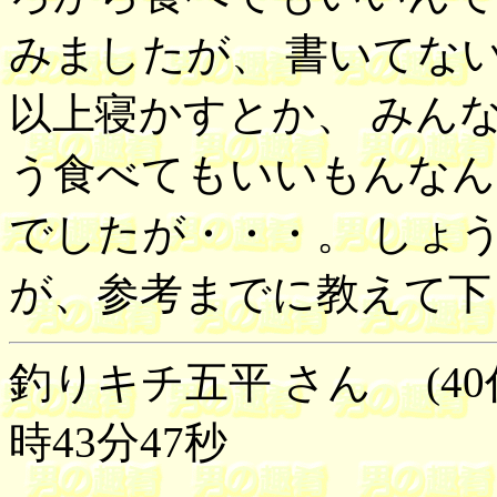
みましたが、 書いてな
以上寝かすとか、 みん
う食べてもいいもんなん
でしたが・・・。 しょ
が、参考までに教えて下
釣りキチ五平 さん (40代
時43分47秒