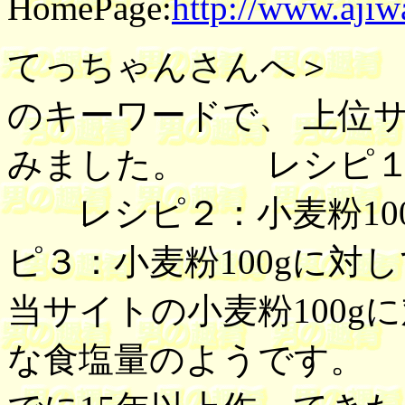
HomePage:
http://www.ajiw
てっちゃんさんへ＞ Go
のキーワードで、 上位
みました。 レシピ１：
レシピ２：小麦粉100
ピ３：小麦粉100gに
当サイトの小麦粉100g
な食塩量のようです。 