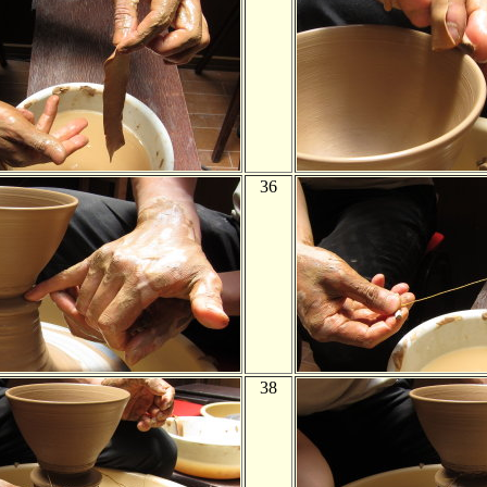
36
38