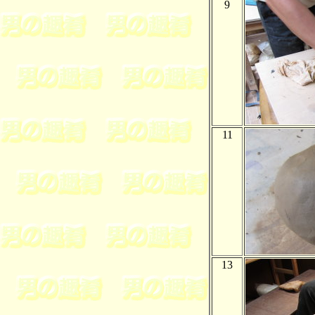
9
11
13