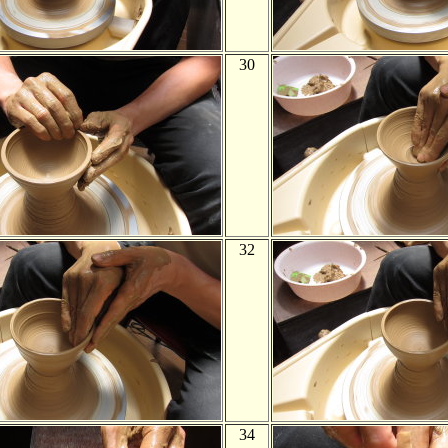
30
32
34