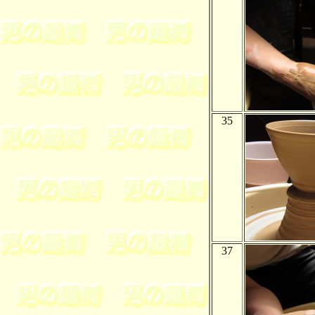
35
37