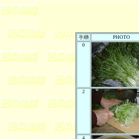
PHOTO
0
2
4